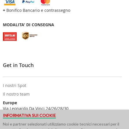
+
Bonifico Bancario e contrassegno
MODALITA' DI CONSEGNA
Get in Touch
I nostri Spot
Il nostro team
Europe
Via Leonardo Da Vinci 24/26/28/30
25122 Brescia - Italy
INFORMATIVA SUI COOKIE
USA
Noi e partner selezionati utilizziamo cookie tecnici necessari per il
616 Corporate Way Suite 2