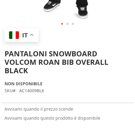
Skip
IT
to
the
beginning
PANTALONI SNOWBOARD
of
VOLCOM ROAN BIB OVERALL
the
images
BLACK
gallery
NON DISPONIBILE
SKU
AC14009BLK
Avvisami quando il prezzo scende
Avvisami quando questo prodotto è disponibile