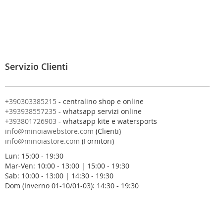
i
v
i
t
i
a
l
Servizio Clienti
l
a
n
o
+390303385215
- centralino shop e online
s
+393938557235
- whatsapp servizi online
t
+393801726903
- whatsapp kite e watersports
r
info@minoiawebstore.com
(Clienti)
a
info@minoiastore.com
(Fornitori)
N
Lun: 15:00 - 19:30
e
Mar-Ven: 10:00 - 13:00 | 15:00 - 19:30
w
Sab: 10:00 - 13:00 | 14:30 - 19:30
s
Dom (Inverno 01-10/01-03): 14:30 - 19:30
l
e
t
t