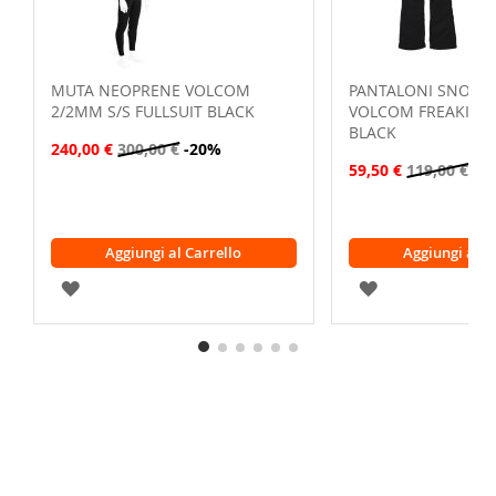
MUTA NEOPRENE VOLCOM
PANTALONI SNOW
2/2MM S/S FULLSUIT BLACK
VOLCOM FREAKIN 
BLACK
240,00 €
300,00 €
-20%
59,50 €
119,00 €
-5
Aggiungi al Carrello
Aggiungi al C
AGGIUNGI
AGGIUNGI
ALLA
ALLA
LISTA
LISTA
DESIDERI
DESIDERI