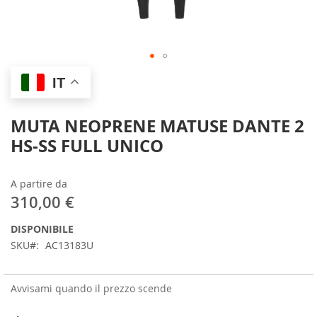
Skip
IT
to
the
beginning
MUTA NEOPRENE MATUSE DANTE 2
of
HS-SS FULL UNICO
the
images
gallery
A partire da
310,00 €
DISPONIBILE
SKU
AC13183U
Avvisami quando il prezzo scende