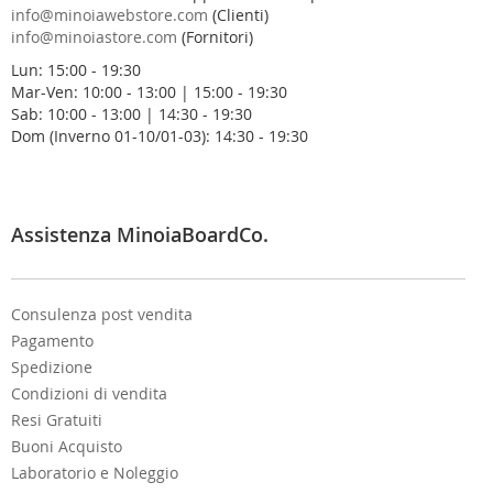
r
info@minoiawebstore.com
(Clienti)
a
info@minoiastore.com
(Fornitori)
N
Lun: 15:00 - 19:30
e
Mar-Ven: 10:00 - 13:00 | 15:00 - 19:30
w
Sab: 10:00 - 13:00 | 14:30 - 19:30
s
Dom (Inverno 01-10/01-03): 14:30 - 19:30
l
e
t
t
e
Assistenza MinoiaBoardCo.
r
:
Consulenza post vendita
Pagamento
Spedizione
Condizioni di vendita
Resi Gratuiti
Buoni Acquisto
Laboratorio e Noleggio