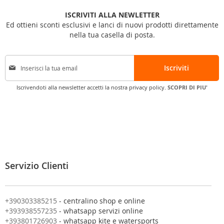
ISCRIVITI ALLA NEWLETTER
Ed ottieni sconti esclusivi e lanci di nuovi prodotti direttamente
nella tua casella di posta.
I
Iscriviti
s
c
Iscrivendoti alla newsletter accetti la nostra privacy policy.
SCOPRI DI PIU'
r
i
v
i
t
i
a
l
Servizio Clienti
l
a
n
o
+390303385215
- centralino shop e online
s
+393938557235
- whatsapp servizi online
t
+393801726903
- whatsapp kite e watersports