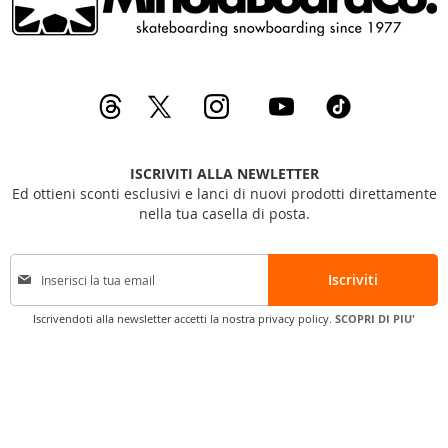
ISCRIVITI ALLA NEWLETTER
Ed ottieni sconti esclusivi e lanci di nuovi prodotti direttamente
nella tua casella di posta.
I
Iscriviti
s
c
Iscrivendoti alla newsletter accetti la nostra privacy policy.
SCOPRI DI PIU'
r
i
v
i
t
i
a