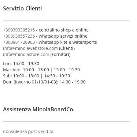
l
Servizio Clienti
l
a
n
o
+390303385215
- centralino shop e online
s
+393938557235
- whatsapp servizi online
t
+393801726903
- whatsapp kite e watersports
r
info@minoiawebstore.com
(Clienti)
a
info@minoiastore.com
(Fornitori)
N
Lun: 15:00 - 19:30
e
Mar-Ven: 10:00 - 13:00 | 15:00 - 19:30
w
Sab: 10:00 - 13:00 | 14:30 - 19:30
s
Dom (Inverno 01-10/01-03): 14:30 - 19:30
l
e
t
t
e
Assistenza MinoiaBoardCo.
r
:
Consulenza post vendita