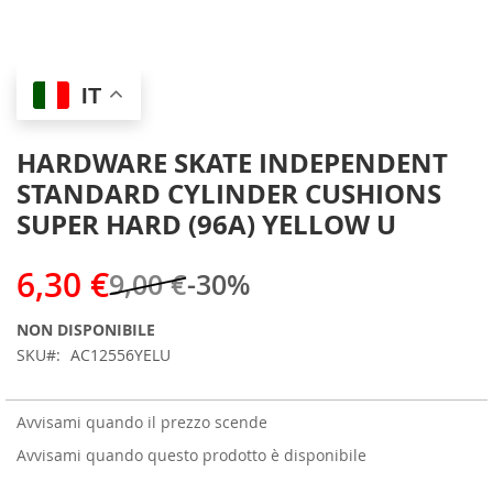
Skip
IT
to
the
beginning
HARDWARE SKATE INDEPENDENT
of
STANDARD CYLINDER CUSHIONS
the
images
SUPER HARD (96A) YELLOW U
gallery
6,30 €
9,00 €
-30%
NON DISPONIBILE
SKU
AC12556YELU
Avvisami quando il prezzo scende
Avvisami quando questo prodotto è disponibile