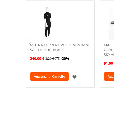
MUTA NEOPRENE VOLCOM 2/2MM
MASC
S/S FULLSUIT BLACK
GARD
SKY +
240,00 €
300,00 €
-20%
91,00
AGGIUNGI
Aggiungi al Carrello
Aggi
ALLA
LISTA
DESIDERI