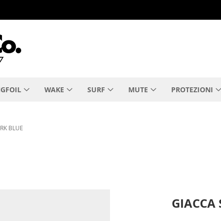
GFOIL
WAKE
SURF
MUTE
PROTEZIONI
RK BLUE
GIACCA