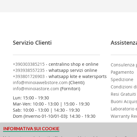
i
v
i
t
i
a
l
Servizio Clienti
Assistenz
l
a
n
o
+390303385215
- centralino shop e online
Consulenza 
s
+393938557235
- whatsapp servizi online
Pagamento
t
+393801726903
- whatsapp kite e watersports
Spedizione
r
info@minoiawebstore.com
(Clienti)
Condizioni d
a
info@minoiastore.com
(Fornitori)
N
Resi Gratuiti
Lun: 15:00 - 19:30
e
Buoni Acqui
Mar-Ven: 10:00 - 13:00 | 15:00 - 19:30
w
Laboratorio 
Sab: 10:00 - 13:00 | 14:30 - 19:30
s
Dom (Inverno 01-10/01-03): 14:30 - 19:30
Warranty Re
l
e
INFORMATIVA SUI COOKIE
t
t