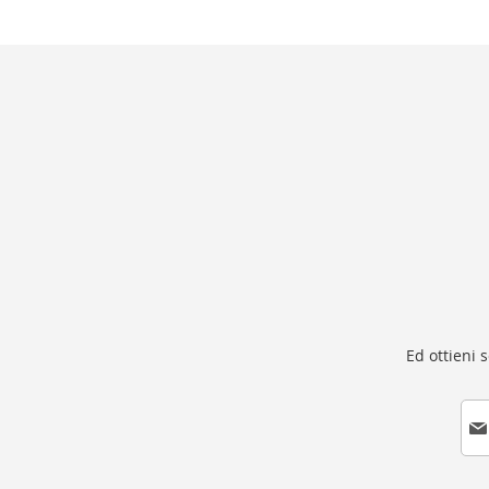
Ed ottieni 
I
s
c
r