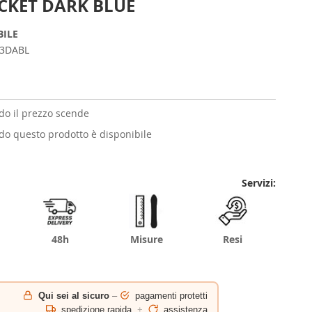
CKET DARK BLUE
BILE
3DABL
o il prezzo scende
o questo prodotto è disponibile
Servizi:
48h
Misure
Resi
Qui sei al sicuro
–
pagamenti protetti
spedizione rapida
+
assistenza