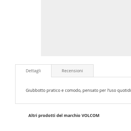
Skip
to
Dettagli
Recensioni
the
beginning
of
the
Giubbotto pratico e comodo, pensato per l’uso quotidian
images
gallery
Altri prodotti del marchio VOLCOM