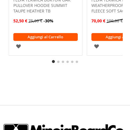
PULLOVER HOODIE SUMMIT
WEATHERPROOF PU
TAUPE HEATHER TB
FLEECE SOFT SAGE
52,50 €
75,00 €
-30%
70,00 €
100,00 €
-3
Aggiungi al Carrello
Aggiungi al C
AGGIUNGI
AGGIUNGI
ALLA
ALLA
LISTA
LISTA
DESIDERI
DESIDERI