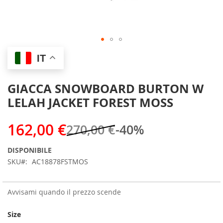
Skip
IT
to
the
beginning
GIACCA SNOWBOARD BURTON W
of
LELAH JACKET FOREST MOSS
the
images
gallery
162,00 €
270,00 €
-40%
DISPONIBILE
SKU
AC18878FSTMOS
Avvisami quando il prezzo scende
Size