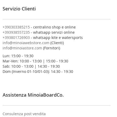
a
l
Servizio Clienti
l
a
n
o
+390303385215
- centralino shop e online
s
+393938557235
- whatsapp servizi online
t
+393801726903
- whatsapp kite e watersports
r
info@minoiawebstore.com
(Clienti)
a
info@minoiastore.com
(Fornitori)
N
Lun: 15:00 - 19:30
e
Mar-Ven: 10:00 - 13:00 | 15:00 - 19:30
w
Sab: 10:00 - 13:00 | 14:30 - 19:30
s
Dom (Inverno 01-10/01-03): 14:30 - 19:30
l
e
t
t
e
Assistenza MinoiaBoardCo.
r
:
Consulenza post vendita