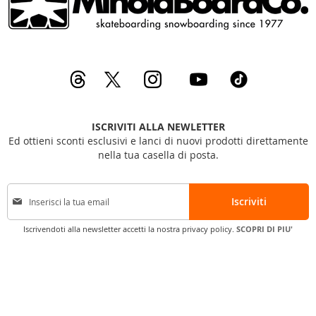
ISCRIVITI ALLA NEWLETTER
Ed ottieni sconti esclusivi e lanci di nuovi prodotti direttamente
nella tua casella di posta.
I
Iscriviti
s
c
Iscrivendoti alla newsletter accetti la nostra privacy policy.
SCOPRI DI PIU'
r
i
v
i
t
i