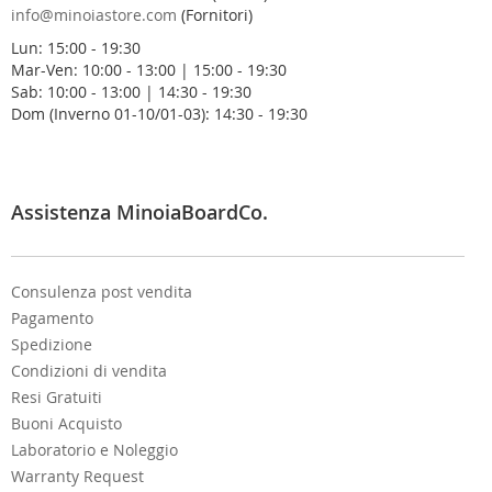
a
info@minoiastore.com
(Fornitori)
N
Lun: 15:00 - 19:30
e
Mar-Ven: 10:00 - 13:00 | 15:00 - 19:30
w
Sab: 10:00 - 13:00 | 14:30 - 19:30
s
Dom (Inverno 01-10/01-03): 14:30 - 19:30
l
e
t
t
e
Assistenza MinoiaBoardCo.
r
:
Consulenza post vendita
Pagamento
Spedizione
Condizioni di vendita
Resi Gratuiti
Buoni Acquisto
Laboratorio e Noleggio
Warranty Request