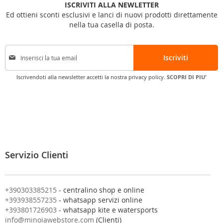
ISCRIVITI ALLA NEWLETTER
Ed ottieni sconti esclusivi e lanci di nuovi prodotti direttamente
nella tua casella di posta.
I
Iscriviti
s
c
Iscrivendoti alla newsletter accetti la nostra privacy policy.
SCOPRI DI PIU'
r
i
v
i
t
i
a
l
Servizio Clienti
l
a
n
o
+390303385215
- centralino shop e online
s
+393938557235
- whatsapp servizi online
t
+393801726903
- whatsapp kite e watersports
r
info@minoiawebstore.com
(Clienti)