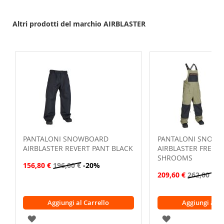
Altri prodotti del marchio AIRBLASTER
PANTALONI SNOWBOARD
PANTALONI SNOW
AIRBLASTER REVERT PANT BLACK
AIRBLASTER FREED
SHROOMS
156,80 €
196,00 €
-20%
209,60 €
262,00 €
-
Aggiungi al Carrello
Aggiungi al C
AGGIUNGI
AGGIUNGI