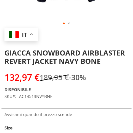
Skip
IT
to
the
beginning
GIACCA SNOWBOARD AIRBLASTER
of
REVERT JACKET NAVY BONE
the
images
gallery
132,97 €
189,95 €
-30%
DISPONIBILE
SKU
AC14513NVYBNE
Avvisami quando il prezzo scende
Size