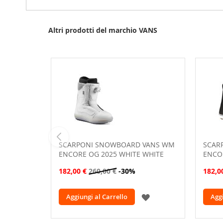
gallery
Altri prodotti del marchio VANS
SCARPONI SNOWBOARD VANS WM
SCAR
ENCORE OG 2025 WHITE WHITE
ENCOR
182,00 €
260,00 €
-30%
182,0
AGGIUNGI
Aggiungi al Carrello
Aggi
ALLA