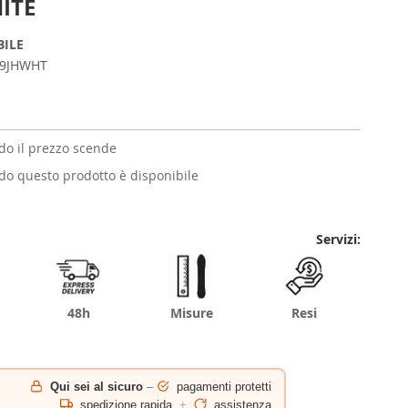
ITE
BILE
89JHWHT
o il prezzo scende
o questo prodotto è disponibile
Servizi:
48h
Misure
Resi
Qui sei al sicuro
–
pagamenti protetti
spedizione rapida
+
assistenza