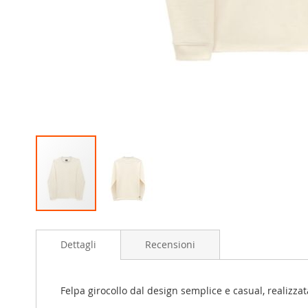
Skip
to
Dettagli
Recensioni
the
beginning
of
the
Felpa girocollo dal design semplice e casual, realizzat
images