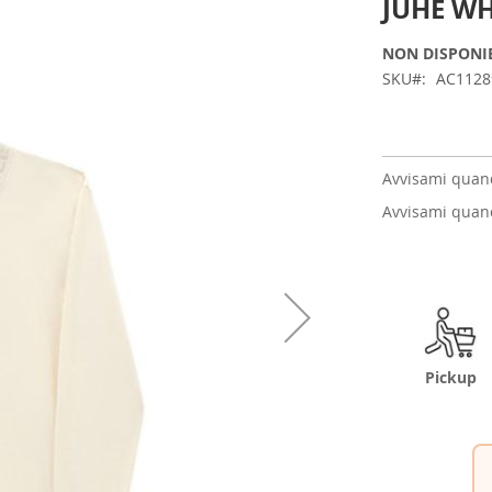
JUHE WH
NON DISPONI
SKU
AC112
Avvisami quand
Avvisami quand
Pickup