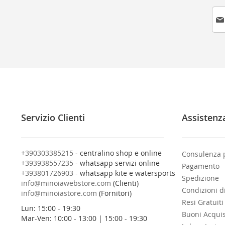
I
s
c
r
i
v
i
t
i
a
l
Servizio Clienti
Assistenz
l
a
n
o
+390303385215
- centralino shop e online
Consulenza 
s
+393938557235
- whatsapp servizi online
Pagamento
t
+393801726903
- whatsapp kite e watersports
Spedizione
r
info@minoiawebstore.com
(Clienti)
Condizioni d
a
info@minoiastore.com
(Fornitori)
N
Resi Gratuiti
Lun: 15:00 - 19:30
e
Buoni Acqui
Mar-Ven: 10:00 - 13:00 | 15:00 - 19:30
w