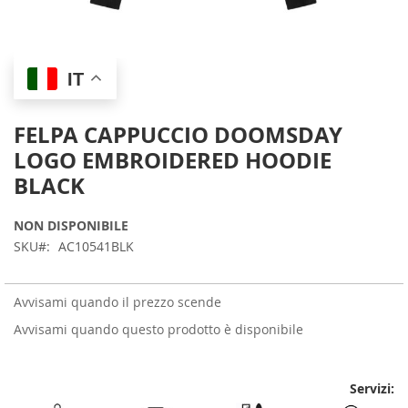
Skip
IT
to
the
beginning
FELPA CAPPUCCIO DOOMSDAY
of
LOGO EMBROIDERED HOODIE
the
images
BLACK
gallery
NON DISPONIBILE
SKU
AC10541BLK
Avvisami quando il prezzo scende
Avvisami quando questo prodotto è disponibile
Servizi: