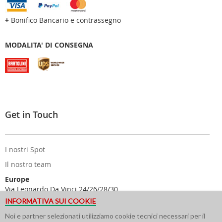
+
Bonifico Bancario e contrassegno
MODALITA' DI CONSEGNA
Get in Touch
I nostri Spot
Il nostro team
Europe
Via Leonardo Da Vinci 24/26/28/30
25122 Brescia - Italy
INFORMATIVA SUI COOKIE
USA
Noi e partner selezionati utilizziamo cookie tecnici necessari per il