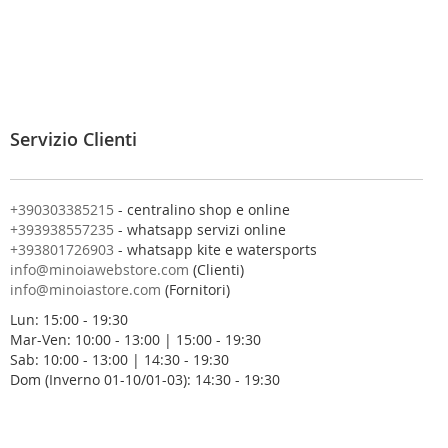
i
v
i
t
i
a
l
Servizio Clienti
l
a
n
o
+390303385215
- centralino shop e online
s
+393938557235
- whatsapp servizi online
t
+393801726903
- whatsapp kite e watersports
r
info@minoiawebstore.com
(Clienti)
a
info@minoiastore.com
(Fornitori)
N
Lun: 15:00 - 19:30
e
Mar-Ven: 10:00 - 13:00 | 15:00 - 19:30
w
Sab: 10:00 - 13:00 | 14:30 - 19:30
s
Dom (Inverno 01-10/01-03): 14:30 - 19:30
l
e
t
t