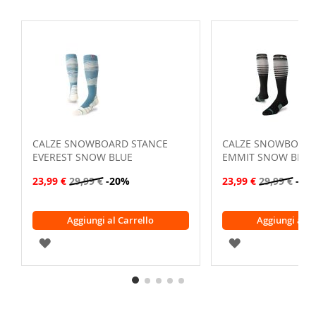
CALZE SNOWBOARD STANCE
CALZE SNOWBOARD
EVEREST SNOW BLUE
EMMIT SNOW BLAC
23,99 €
29,99 €
-20%
23,99 €
29,99 €
-20
Aggiungi al Carrello
Aggiungi al C
AGGIUNGI
AGGIUNGI
ALLA
ALLA
LISTA
LISTA
DESIDERI
DESIDERI