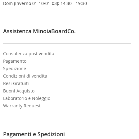
Dom (Inverno 01-10/01-03): 14:30 - 19:30
l
e
t
t
e
Assistenza MinoiaBoardCo.
r
:
Consulenza post vendita
Pagamento
Spedizione
Condizioni di vendita
Resi Gratuiti
Buoni Acquisto
Laboratorio e Noleggio
Warranty Request
Pagamenti e Spedizioni