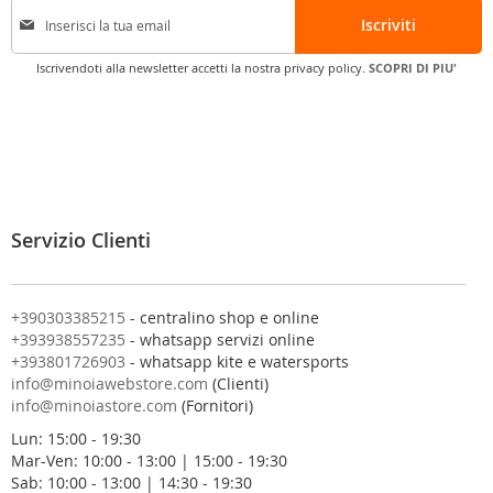
I
Iscriviti
s
c
Iscrivendoti alla newsletter accetti la nostra privacy policy.
SCOPRI DI PIU'
r
i
v
i
t
i
a
l
Servizio Clienti
l
a
n
o
+390303385215
- centralino shop e online
s
+393938557235
- whatsapp servizi online
t
+393801726903
- whatsapp kite e watersports
r
info@minoiawebstore.com
(Clienti)
a
info@minoiastore.com
(Fornitori)
N
Lun: 15:00 - 19:30
e
Mar-Ven: 10:00 - 13:00 | 15:00 - 19:30
w
Sab: 10:00 - 13:00 | 14:30 - 19:30
s