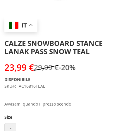
Skip
IT
to
the
beginning
CALZE SNOWBOARD STANCE
of
LANAK PASS SNOW TEAL
the
images
gallery
23,99 €
29,99 €
-20%
DISPONIBILE
SKU
AC16816TEAL
Avvisami quando il prezzo scende
Size
L