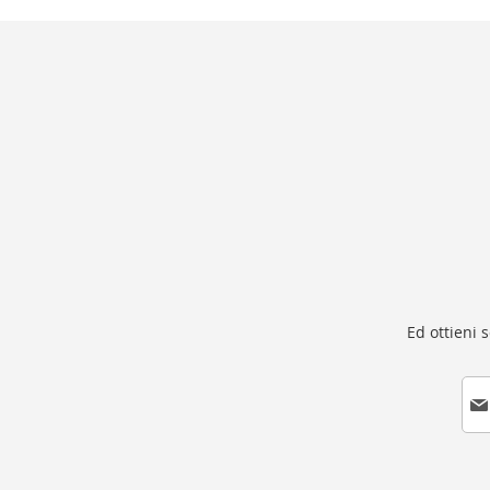
Ed ottieni 
I
s
c
r
i