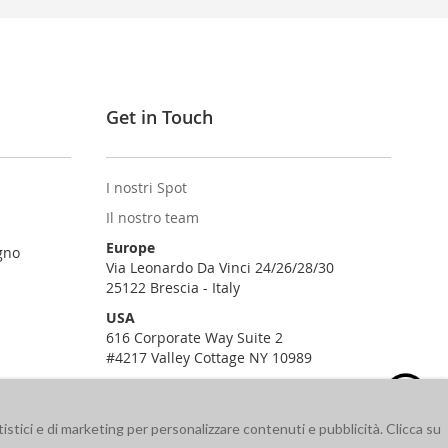
Get in Touch
I nostri Spot
Il nostro team
Europe
gno
Via Leonardo Da Vinci 24/26/28/30
25122 Brescia - Italy
USA
616 Corporate Way Suite 2
#4217 Valley Cottage NY 10989
istici e di marketing per personalizzare contenuti e pubblicità. Clicca su