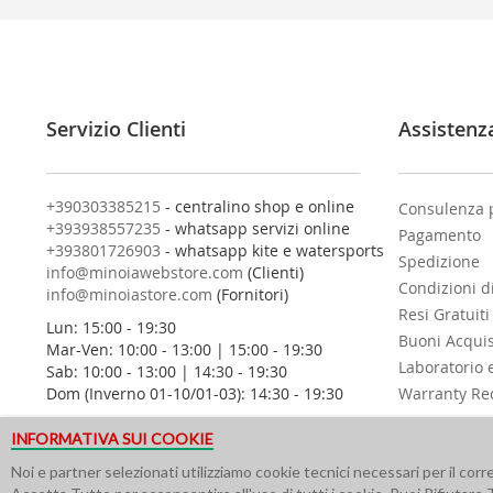
v
i
t
i
a
l
Servizio Clienti
Assistenz
l
a
n
o
+390303385215
- centralino shop e online
Consulenza 
s
+393938557235
- whatsapp servizi online
Pagamento
t
+393801726903
- whatsapp kite e watersports
Spedizione
r
info@minoiawebstore.com
(Clienti)
Condizioni d
a
info@minoiastore.com
(Fornitori)
N
Resi Gratuiti
Lun: 15:00 - 19:30
e
Buoni Acqui
Mar-Ven: 10:00 - 13:00 | 15:00 - 19:30
w
Laboratorio 
Sab: 10:00 - 13:00 | 14:30 - 19:30
s
Dom (Inverno 01-10/01-03): 14:30 - 19:30
Warranty Re
l
e
INFORMATIVA SUI COOKIE
t
t
Noi e partner selezionati utilizziamo cookie tecnici necessari per il cor
e