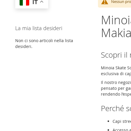
IT
Nessun prod
Minoi
La mia lista desideri
Maki
Non ci sono articoli nella lista
desideri.
Scopri i
Minoia Skate So
esclusiva di ca
Il nostro negozi
pensato per gar
rendendo l’esp
Perché s
Capi stre
Accesso a