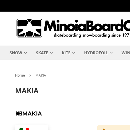
Salta
al
contenuto
SNOW
SKATE
KITE
HYDROFOIL
WIN
Home
MAKIA
MAKIA