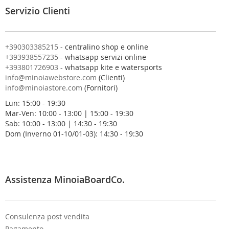
l
Servizio Clienti
l
a
n
o
+390303385215
- centralino shop e online
s
+393938557235
- whatsapp servizi online
t
+393801726903
- whatsapp kite e watersports
r
info@minoiawebstore.com
(Clienti)
a
info@minoiastore.com
(Fornitori)
N
Lun: 15:00 - 19:30
e
Mar-Ven: 10:00 - 13:00 | 15:00 - 19:30
w
Sab: 10:00 - 13:00 | 14:30 - 19:30
s
Dom (Inverno 01-10/01-03): 14:30 - 19:30
l
e
t
t
e
Assistenza MinoiaBoardCo.
r
:
Consulenza post vendita
Pagamento