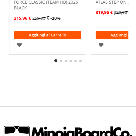
FORCE CLASSIC (TEAM HB) 2026
ATLAS STEP ON 202
BLACK
319,96 €
399,95 €
-
215,96 €
269,95 €
-20%
Aggiungi al Carrello
Aggiungi al C
AGGIUNGI
AGGIUNGI
ALLA
ALLA
LISTA
LISTA
DESIDERI
DESIDERI