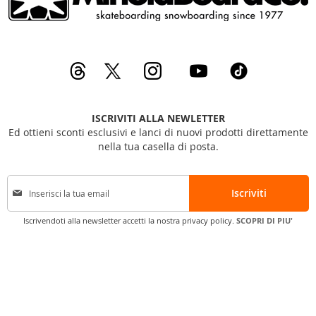
ISCRIVITI ALLA NEWLETTER
Ed ottieni sconti esclusivi e lanci di nuovi prodotti direttamente
nella tua casella di posta.
I
Iscriviti
s
c
Iscrivendoti alla newsletter accetti la nostra privacy policy.
SCOPRI DI PIU'
r
i
v
i
t
i
a