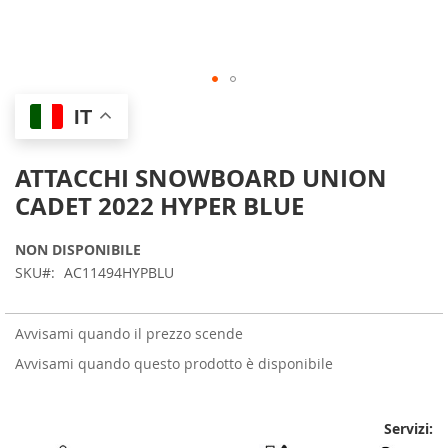
Skip
IT
to
the
beginning
ATTACCHI SNOWBOARD UNION
of
CADET 2022 HYPER BLUE
the
images
gallery
NON DISPONIBILE
SKU
AC11494HYPBLU
Avvisami quando il prezzo scende
Avvisami quando questo prodotto è disponibile
Servizi: