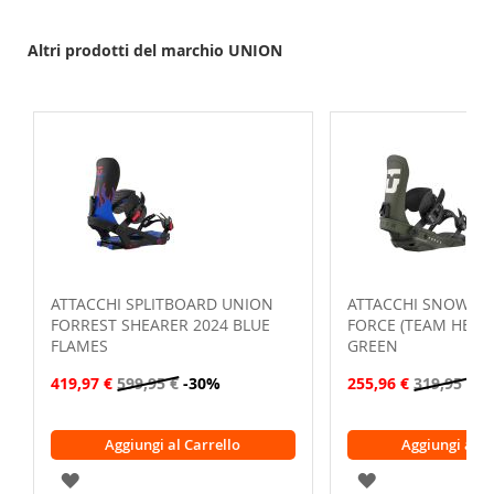
Altri prodotti del marchio UNION
ATTACCHI SPLITBOARD UNION
ATTACCHI SNOWBO
FORREST SHEARER 2024 BLUE
FORCE (TEAM HB) 2
FLAMES
GREEN
419,97 €
599,95 €
-30%
255,96 €
319,95 €
-
Aggiungi al Carrello
Aggiungi al C
AGGIUNGI
AGGIUNGI