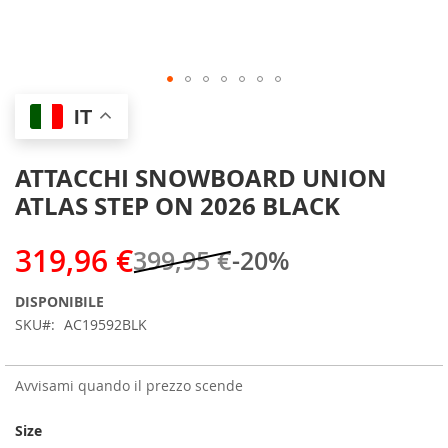
Skip
IT
to
the
beginning
ATTACCHI SNOWBOARD UNION
of
ATLAS STEP ON 2026 BLACK
the
images
gallery
319,96 €
399,95 €
-20%
DISPONIBILE
SKU
AC19592BLK
Avvisami quando il prezzo scende
Size