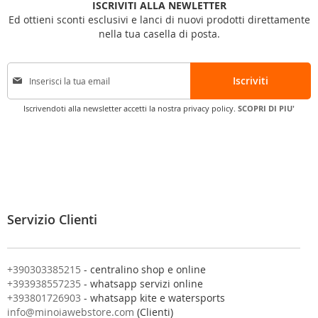
ISCRIVITI ALLA NEWLETTER
Ed ottieni sconti esclusivi e lanci di nuovi prodotti direttamente
nella tua casella di posta.
I
Iscriviti
s
c
Iscrivendoti alla newsletter accetti la nostra privacy policy.
SCOPRI DI PIU'
r
i
v
i
t
i
a
l
Servizio Clienti
l
a
n
o
+390303385215
- centralino shop e online
s
+393938557235
- whatsapp servizi online
t
+393801726903
- whatsapp kite e watersports
r
info@minoiawebstore.com
(Clienti)