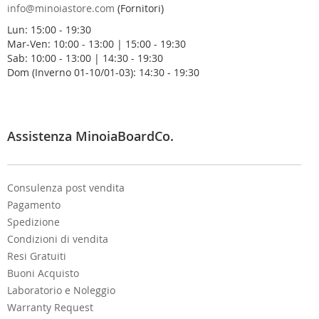
a
info@minoiastore.com
(Fornitori)
N
Lun: 15:00 - 19:30
e
Mar-Ven: 10:00 - 13:00 | 15:00 - 19:30
w
Sab: 10:00 - 13:00 | 14:30 - 19:30
s
Dom (Inverno 01-10/01-03): 14:30 - 19:30
l
e
t
t
e
Assistenza MinoiaBoardCo.
r
:
Consulenza post vendita
Pagamento
Spedizione
Condizioni di vendita
Resi Gratuiti
Buoni Acquisto
Laboratorio e Noleggio
Warranty Request