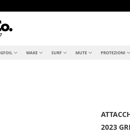
GFOIL
WAKE
SURF
MUTE
PROTEZIONI
ATTACC
2023 GR