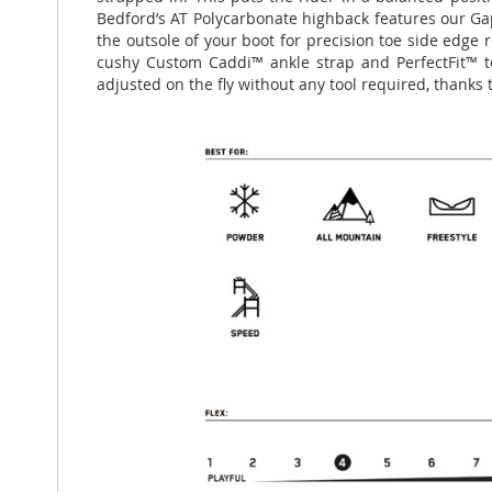
Bedford’s AT Polycarbonate highback features our G
the outsole of your boot for precision toe side edg
cushy Custom Caddi™ ankle strap and PerfectFit™ toe
adjusted on the fly without any tool required, thanks 