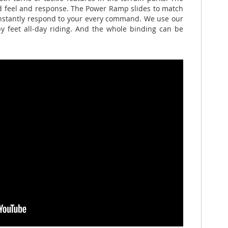
d feel and response. The Power Ramp slides to match
 instantly respond to your every command. We use our
py feet all-day riding. And the whole binding can be