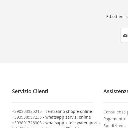
Ed ottieni 
I
s
c
r
i
v
i
t
i
a
l
Servizio Clienti
Assistenz
l
a
n
o
+390303385215
- centralino shop e online
Consulenza 
s
+393938557235
- whatsapp servizi online
Pagamento
t
+393801726903
- whatsapp kite e watersports
Spedizione
r