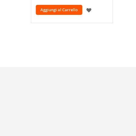
AGGIUNGI
Aggiungi al Carrello
ALLA
LISTA
DESIDERI