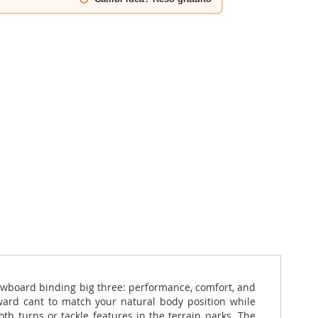
nowboard binding big three: performance, comfort, and
ward cant to match your natural body position while
th turns or tackle features in the terrain parks. The