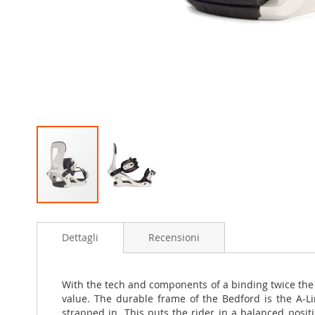
Skip
to
Dettagli
Recensioni
the
beginning
of
the
With the tech and components of a binding twice the 
images
value. The durable frame of the Bedford is the A-L
gallery
strapped in. This puts the rider in a balanced posit