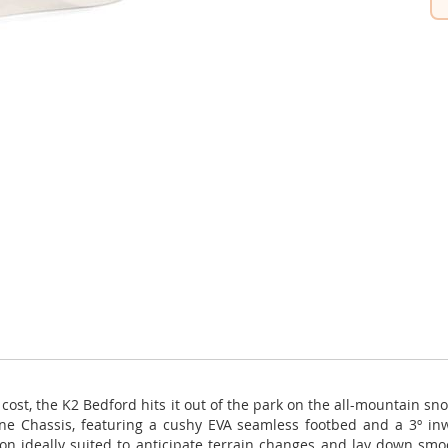
cost, the K2 Bedford hits it out of the park on the all-mountain s
ine Chassis, featuring a cushy EVA seamless footbed and a 3º in
ion ideally suited to anticipate terrain changes and lay down smoo