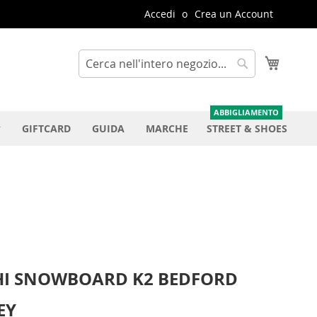
Accedi
Crea un Account
Carrello
Cerca
Cerca
GIFTCARD
GUIDA
MARCHE
STREET & SHOES
HI SNOWBOARD K2 BEDFORD
EY