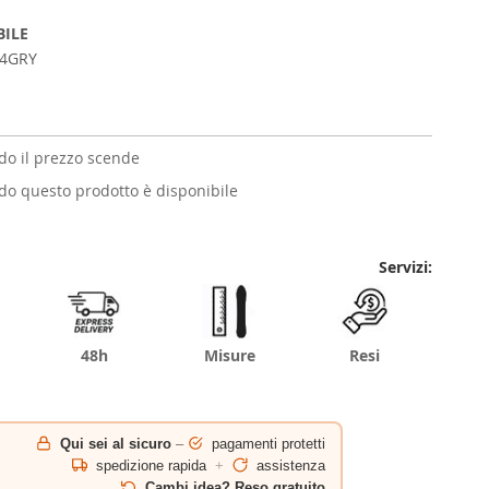
BILE
4GRY
o il prezzo scende
o questo prodotto è disponibile
Servizi:
48h
Misure
Resi
Qui sei al sicuro
–
pagamenti protetti
spedizione rapida
+
assistenza
Cambi idea? Reso gratuito