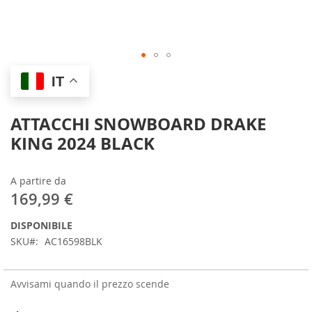
Skip
IT
to
the
beginning
ATTACCHI SNOWBOARD DRAKE
of
KING 2024 BLACK
the
images
gallery
A partire da
169,99 €
DISPONIBILE
SKU
AC16598BLK
Avvisami quando il prezzo scende