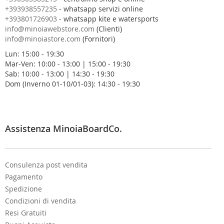
s
+393938557235
- whatsapp servizi online
t
+393801726903
- whatsapp kite e watersports
r
info@minoiawebstore.com
(Clienti)
a
info@minoiastore.com
(Fornitori)
N
Lun: 15:00 - 19:30
e
Mar-Ven: 10:00 - 13:00 | 15:00 - 19:30
w
Sab: 10:00 - 13:00 | 14:30 - 19:30
s
Dom (Inverno 01-10/01-03): 14:30 - 19:30
l
e
t
t
e
Assistenza MinoiaBoardCo.
r
:
Consulenza post vendita
Pagamento
Spedizione
Condizioni di vendita
Resi Gratuiti