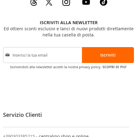
ISCRIVITI ALLA NEWLETTER
Ed ottieni sconti esclusivi e lanci di nuovi prodotti direttamente
nella tua casella di posta.
I
Iscriviti
s
c
Iscrivendoti alla newsletter accetti la nostra privacy policy.
SCOPRI DI PIU'
r
i
v
i
t
i
a
l
Servizio Clienti
l
a
n
o
+390303385215
- centralino shop e online