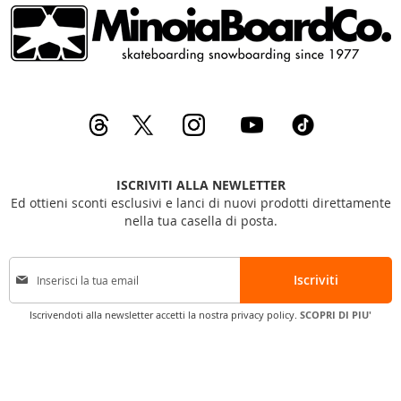
ISCRIVITI ALLA NEWLETTER
Ed ottieni sconti esclusivi e lanci di nuovi prodotti direttamente
nella tua casella di posta.
I
Iscriviti
s
c
Iscrivendoti alla newsletter accetti la nostra privacy policy.
SCOPRI DI PIU'
r
i
v
i
t