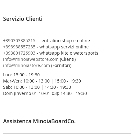
i
a
l
Servizio Clienti
l
a
n
o
+390303385215
- centralino shop e online
s
+393938557235
- whatsapp servizi online
t
+393801726903
- whatsapp kite e watersports
r
info@minoiawebstore.com
(Clienti)
a
info@minoiastore.com
(Fornitori)
N
Lun: 15:00 - 19:30
e
Mar-Ven: 10:00 - 13:00 | 15:00 - 19:30
w
Sab: 10:00 - 13:00 | 14:30 - 19:30
s
Dom (Inverno 01-10/01-03): 14:30 - 19:30
l
e
t
t
e
Assistenza MinoiaBoardCo.
r
: