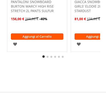
PANTALONI SNOWBOARD
GIACCA SNOWBOA
BURTON MARCY HIGH RISE
GIRLS' ELODIE 2L J
STRETCH 2L PANTS SULFUR
STARDUST
156,00 €
260,00 €
-40%
81,00 €
135,00 €
-4
Aggiungi al Carrello
Aggiungi al C
AGGIUNGI
AGGIUNGI
ALLA
ALLA
LISTA
LISTA
DESIDERI
DESIDERI