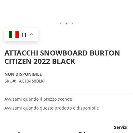
Skip
IT
to
the
beginning
ATTACCHI SNOWBOARD BURTON
of
CITIZEN 2022 BLACK
the
images
gallery
NON DISPONIBILE
SKU
AC10468BLK
Avvisami quando il prezzo scende
Avvisami quando questo prodotto è disponibile
Servizi: