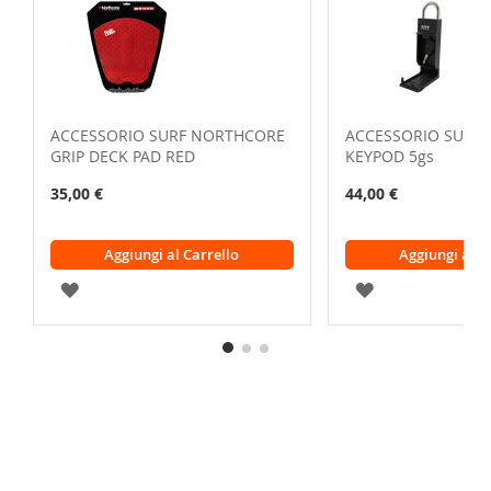
ACCESSORIO SURF NORTHCORE
ACCESSORIO SURF
GRIP DECK PAD RED
KEYPOD 5gs
35,00 €
44,00 €
Aggiungi al Carrello
Aggiungi al C
AGGIUNGI
AGGIUNGI
ALLA
ALLA
LISTA
LISTA
DESIDERI
DESIDERI