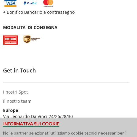
+
Bonifico Bancario e contrassegno
MODALITA' DI CONSEGNA
Get in Touch
I nostri Spot
Il nostro team
Europe
Via Leonardo Da Vinci 24/26/28/30
25122 Brescia - Italy
INFORMATIVA SUI COOKIE
USA
Noi e partner selezionati utilizziamo cookie tecnici necessari per il