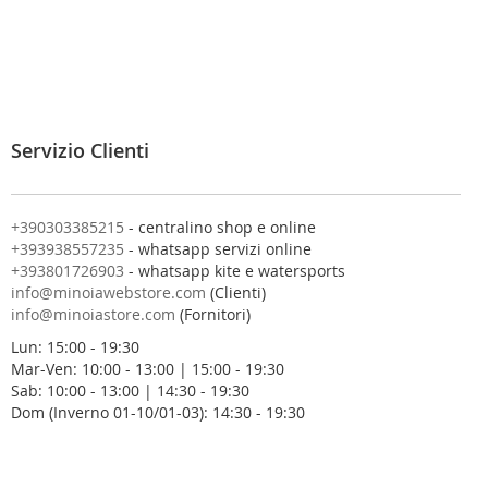
i
v
i
t
i
a
l
Servizio Clienti
l
a
n
o
+390303385215
- centralino shop e online
s
+393938557235
- whatsapp servizi online
t
+393801726903
- whatsapp kite e watersports
r
info@minoiawebstore.com
(Clienti)
a
info@minoiastore.com
(Fornitori)
N
Lun: 15:00 - 19:30
e
Mar-Ven: 10:00 - 13:00 | 15:00 - 19:30
w
Sab: 10:00 - 13:00 | 14:30 - 19:30
s
Dom (Inverno 01-10/01-03): 14:30 - 19:30
l
e
t
t