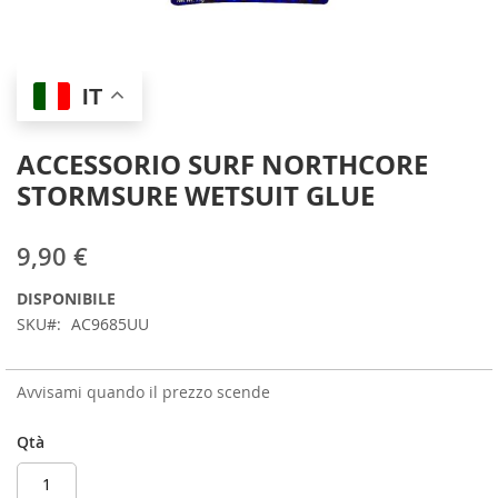
Skip
IT
to
the
beginning
ACCESSORIO SURF NORTHCORE
of
STORMSURE WETSUIT GLUE
the
images
gallery
9,90 €
DISPONIBILE
SKU
AC9685UU
Avvisami quando il prezzo scende
Qtà