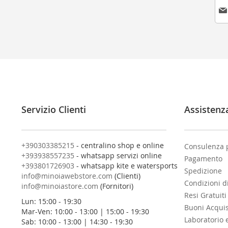
I
s
c
r
i
v
i
t
i
a
l
Servizio Clienti
Assistenz
l
a
n
o
+390303385215
- centralino shop e online
Consulenza 
s
+393938557235
- whatsapp servizi online
Pagamento
t
+393801726903
- whatsapp kite e watersports
Spedizione
r
info@minoiawebstore.com
(Clienti)
Condizioni d
a
info@minoiastore.com
(Fornitori)
N
Resi Gratuiti
Lun: 15:00 - 19:30
e
Buoni Acqui
Mar-Ven: 10:00 - 13:00 | 15:00 - 19:30
w
Laboratorio 
Sab: 10:00 - 13:00 | 14:30 - 19:30
s