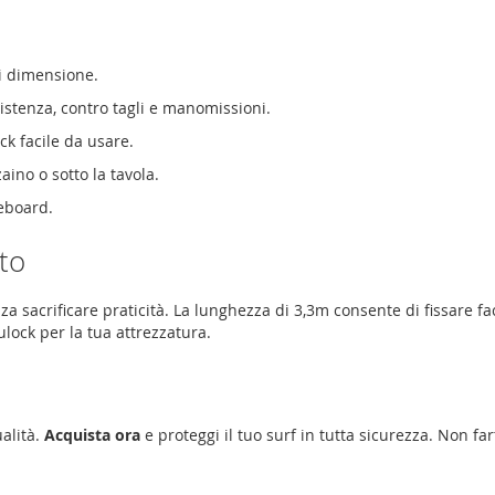
ni dimensione.
sistenza, contro tagli e manomissioni.
k facile da usare.
aino o sotto la tavola.
teboard.
to
 sacrificare praticità. La lunghezza di 3,3m consente di fissare fa
ulock per la tua attrezzatura.
ualità.
Acquista ora
e proteggi il tuo surf in tutta sicurezza. Non far