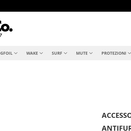
GFOIL
WAKE
SURF
MUTE
PROTEZIONI
ACCESS
ANTIFU