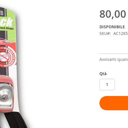
80,00
DISPONIBILE
SKU
AC126
Avvisami quand
Qtà