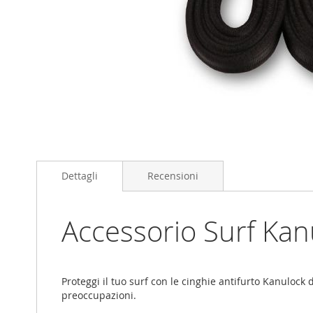
Skip
to
the
beginning
Dettagli
Recensioni
of
the
images
Accessorio Surf Kan
gallery
Proteggi il tuo surf con le cinghie antifurto Kanulock d
preoccupazioni.