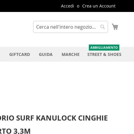
Accedi
Crea un Account
Carrello
Cerca
Cerca
GIFTCARD
GUIDA
MARCHE
STREET & SHOES
ORIO SURF KANULOCK CINGHIE
RTO 3,3M